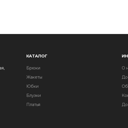
КАТАЛОГ
И
ая,
Брюки
О 
Жакеты
До
Юбки
Об
Блузки
Ко
Платья
До