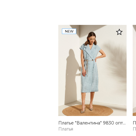
NEW
Платье "Валентина" 9830 оптом Lilo — купить от производителя
Платья
П