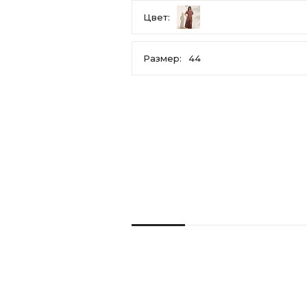
Цвет:
Размер:
44
44
46
48
50
52